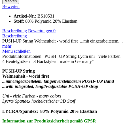
Merken
Bewerten
Artikel-Nr.:
BS10531
Stoff:
80% Polyamid 20% Elasthan
Beschreibung
Bewertungen
0
Beschreibung
PUSH-UP String Weltneuheit - world first ...mit eingearbeitetem,...
mehr
Menü schließen
Produktinformationen "PUSH- UP String Lycra uni - viele Farben -
4 Beutelgrößen - 3 Backstyles - made in Germany"
PUSH-UP String
Weltneuheit - world first
...mit eingearbeitetem, längenverstellbarem PUSH- UP Band
...with integrated, length-adjustable PUSH-UP strap
Uni - viele Farben - many colors
Lycra/ Spandex hochelastischer 3D Stoff
LYCRA/Spandex:
80% Polyamid 20% Elasthan
Information zur Produktsicherheit gemäß GPSR