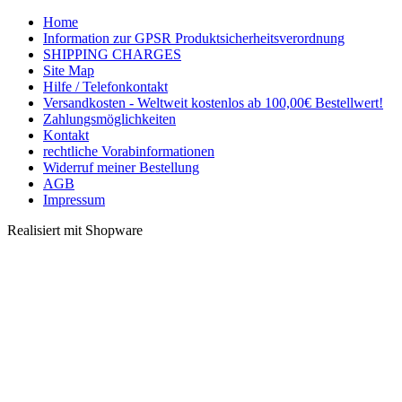
Home
Information zur GPSR Produktsicherheitsverordnung
SHIPPING CHARGES
Site Map
Hilfe / Telefonkontakt
Versandkosten - Weltweit kostenlos ab 100,00€ Bestellwert!
Zahlungsmöglichkeiten
Kontakt
rechtliche Vorabinformationen
Widerruf meiner Bestellung
AGB
Impressum
Realisiert mit Shopware