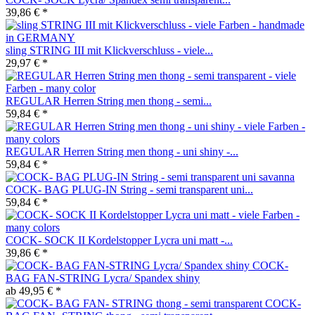
39,86 € *
sling STRING III mit Klickverschluss - viele...
29,97 € *
REGULAR Herren String men thong - semi...
59,84 € *
REGULAR Herren String men thong - uni shiny -...
59,84 € *
COCK- BAG PLUG-IN String - semi transparent uni...
59,84 € *
COCK- SOCK II Kordelstopper Lycra uni matt -...
39,86 € *
COCK-
BAG FAN-STRING Lycra/ Spandex shiny
ab 49,95 € *
COCK-