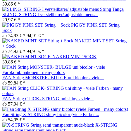
39,86 € *
SLING- STRING I verstellbarer/ adjustable mens...
29,97 € *
PIGGY PINK SET String +
Sock
ab 74,93 € *
94,91 € *
NAKED MINT SET String
+ Sock
ab 74,93 € *
94,91 € *
NAKED MINT SOCK
39,86 € *
FAN String MONSTER- BULGE uni bicolor - viele...
ab 59,84 € *
FAN String CLICK- STRING uni shiny - viele...
ab 57,94 € *
Fan String X-STRING shiny bicolor (viele Farben...
ab 54,95 € *
X-STRING
String semi transparent nude-black