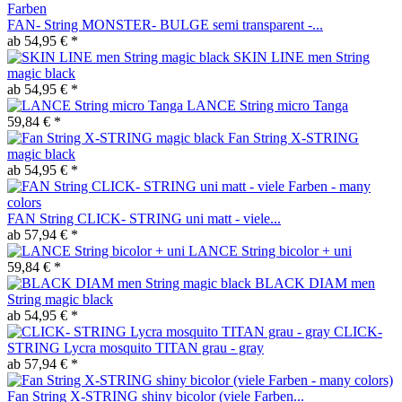
FAN- String MONSTER- BULGE semi transparent -...
ab 54,95 € *
SKIN LINE men String
magic black
ab 54,95 € *
LANCE String micro Tanga
59,84 € *
Fan String X-STRING
magic black
ab 54,95 € *
FAN String CLICK- STRING uni matt - viele...
ab 57,94 € *
LANCE String bicolor + uni
59,84 € *
BLACK DIAM men
String magic black
ab 54,95 € *
CLICK-
STRING Lycra mosquito TITAN grau - gray
ab 57,94 € *
Fan String X-STRING shiny bicolor (viele Farben...