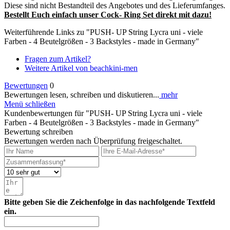
Diese sind nicht Bestandteil des Angebotes und des Lieferumfanges.
Bestellt Euch einfach unser Cock- Ring Set direkt mit dazu!
Weiterführende Links zu "PUSH- UP String Lycra uni - viele
Farben - 4 Beutelgrößen - 3 Backstyles - made in Germany"
Fragen zum Artikel?
Weitere Artikel von beachkini-men
Bewertungen
0
Bewertungen lesen, schreiben und diskutieren...
mehr
Menü schließen
Kundenbewertungen für "PUSH- UP String Lycra uni - viele
Farben - 4 Beutelgrößen - 3 Backstyles - made in Germany"
Bewertung schreiben
Bewertungen werden nach Überprüfung freigeschaltet.
Bitte geben Sie die Zeichenfolge in das nachfolgende Textfeld
ein.