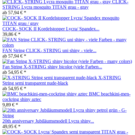
CLICK-
STRING Lycra mosquito TITAN grau - gray
ab 57,94 € *
COCK- SOCK II Kordelstopper Lycra/ Spandex...
39,86 € *
FAN String CLICK- STRING uni shiny - viele...
ab 57,94 € *
Fan String X-STRING shiny bicolor (viele Farben...
ab 54,95 € *
X-STRING
String semi transparent nude-black
ab 54,95 € *
BMC beachkini-men-
cockring shiny aztec
9,89 € *
20th anniversary Jubiläumsmodell Lycra shiny...
49,95 € *