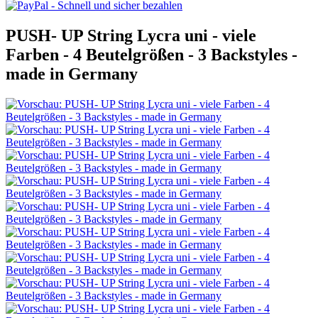
PUSH- UP String Lycra uni - viele
Farben - 4 Beutelgrößen - 3 Backstyles -
made in Germany