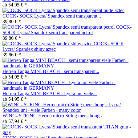
ab 54,95 € *
COCK- SOCK Lycra/ Spandex semi transparent...
39,86 € *
COCK-
SOCK Lycra/ Spandex semi transparent petrol
39,86 € *
COCK- SOCK
Lycra/ Spandex shiny aztec
39,86 € *
Herren Tanga MINI BEACH - semi transparent...
ab 54,95 € *
Herren Tanga MINI BEACH - Lycra uni viele...
ab 54,95 € *
WING- STRING Herren micro String mensthong -...
ab 57,94 € *
COCK- SOCK Lycra/ Spandex semi transparent...